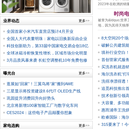
2023年在欧洲的
时尚
被誉为&ldquo;世
业界动态
更多>>
地，因为其得天独厚
全国首家小米汽车直营店预计4月开业
8大空间20个
全国人大代表董明珠：家电以旧换新应由企业
破解公共建筑能
来“
科技创新助力，第33届中国家电交易会创18亿
填补行业空白
成交
全球冰箱冷柜恢复性增长，区域市场分化明显
首创管家式服
3月品质风暴来袭 长虹空调整机10年免费包修
买洗衣机就选
底气
曝光台
更多>>
海尔洗衣机“灯
洗得净漂得透
逛展如“回家”！三翼鸟将“家”搬到AWE
追觅科技推出
三星显示将投资建设8.6代IT OLED生产线
技术创新引领高
巩固提升消费回升向好势头
大容量、多功
北京将新增100家智能工厂与数字化车间
惠而浦帝王洗烘
CES2024：这些电子产品颠覆你想象
欧睿国际：海尔
315要来了！
家电选购
更多>>