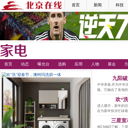
首页
新闻
科技
首页
动态
曝光台
选购
应用
人物
展会
九阳破
中华美食,作为中华
蕴。它融合了各地的
欢“
进入腊月，新年的仪
在为新年快乐忙碌着
三星宣布
据CNMO了解，三星