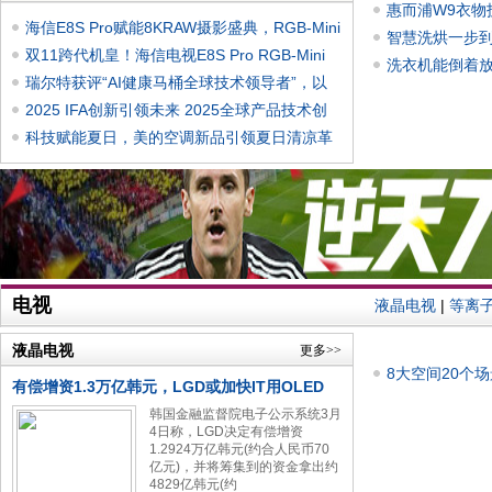
惠而浦W9衣物
海信E8S Pro赋能8KRAW摄影盛典，RGB-Mini
智慧洗烘一步到
LED诠
双11跨代机皇！海信电视E8S Pro RGB-Mini
洗衣机能倒着
LED影
瑞尔特获评“AI健康马桶全球技术领导者”，以
创
2025 IFA创新引领未来 2025全球产品技术创
新大
科技赋能夏日，美的空调新品引领夏日清凉革
命
电视
液晶电视
|
等离
液晶电视
更多>>
8大空间20个
有偿增资1.3万亿韩元，LGD或加快IT用OLED
韩国金融监督院电子公示系统3月
4日称，LGD决定有偿增资
1.2924万亿韩元(约合人民币70
亿元)，并将筹集到的资金拿出约
4829亿韩元(约