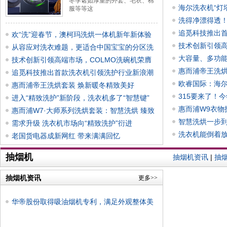
冬季诸如厚重的外套、毛衣、棉
海尔洗衣机“灯
服等等这
洗得净漂得透
追觅科技推出
欢“洗”迎春节，澳柯玛洗烘一体机新年新体验
技术创新引领高
从容应对洗衣难题，更适合中国宝宝的分区洗
大容量、多功
护装
技术创新引领高端市场，COLMO洗碗机荣膺
惠而浦帝王洗烘
红顶大
追觅科技推出首款洗衣机引领洗护行业新浪潮
欧睿国际：海尔
惠而浦帝王洗烘套装 焕新暖冬精致美好
315要来了！
进入“精致洗护”新阶段，洗衣机多了“智慧键”
惠而浦W9衣物
惠而浦W7·大师系列洗烘套装：智慧洗烘 臻致
智慧洗烘一步到
时
需求升级 洗衣机市场向“精致洗护”衍进
洗衣机能倒着
老国货电器成新网红 带来满满回忆
抽烟机
抽烟机资讯
|
抽
抽烟机资讯
更多>>
华帝股份取得吸油烟机专利，满足外观整体美
观需