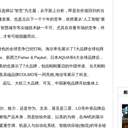
以选择以“智竞”为主题，从字面上分析，即是在价值回归的当
速发展。也是点出下一个十年的竞争，依然要从“人工智能”展
术、智慧城市等尖端技术缺一不可。尤其在存量市场的竞争，伴
，才有可能脱颖而出。
要特色的全球竞争已经打响。海尔率先展示了7大品牌全球化阵
s、新西兰Fisher & Paykel、日本AQUA等6大全球品牌后，
，美的也展示了7大品牌，包括刚刚重启的中国华凌、当天刚刚
高端品牌COLMO等一同亮相;海信等展示了科龙、
了格力、晶弘、大松三大品牌。可见，中国家电品牌开始集体上
酷
、格力，还是华为、京东，甚至是三星、LG等外资品牌品
家电产品本身，而是纷纷外延。以美的为例，在AWE的展示
暖通空调、机器人与自动化系统、智能供应链(物流)的等全链