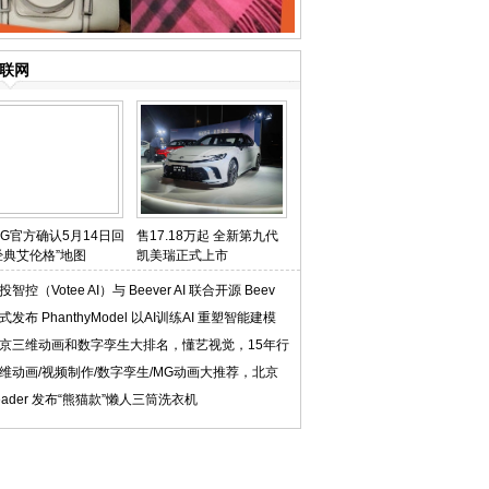
联网
UBG官方确认5月14日回
售17.18万起 全新第九代
经典艾伦格”地图
凯美瑞正式上市
投智控（Votee AI）与 Beever AI 联合开源 Beev
式发布 PhanthyModel 以AI训练AI 重塑智能建模
京三维动画和数字孪生大排名，懂艺视觉，15年行
维动画/视频制作/数字孪生/MG动画大推荐，北京
eader 发布“熊猫款”懒人三筒洗衣机