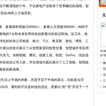
技不断涌现的十年。不仅家电产业取得了世界瞩目的成绩，智
也在AWE上大放异彩。
互
家、参展面积突破150000㎡、参展人次突破380000，AWE不
家电的T台和未来世界科技创新展示的前沿阵地。近几年，海
球化的科技公司构架，格力、TCL、奥克斯、海信、博世、三
大展台的形式展示了从智慧家居到智慧交通、智慧城市等应用
​P
讯飞、涂鸦智能、腾讯、创新工场、联想、GoPro、优必选
归“
科技创业公司入驻，并在现场为观众展示了人工智能、智慧娱
微
范
最新创新成果。
北
智慧生活上半场的承载，亦是开启下半场的原点，目标是去浮
三
2020，看到的不仅是科技的进化，更要以“智”“竞”开启下一个
L