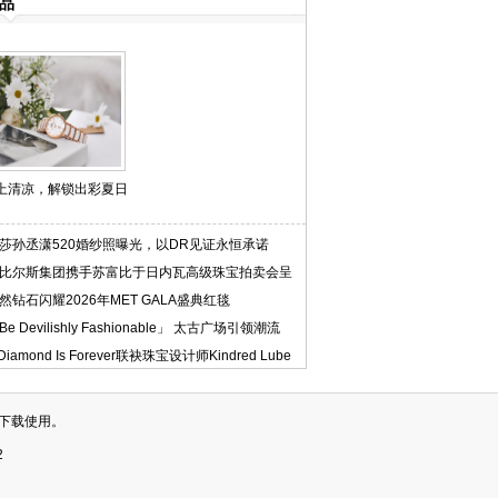
品
”上清凉，解锁出彩夏日
莎孙丞潇520婚纱照曝光，以DR见证永恒承诺
比尔斯集团携手苏富比于日内瓦高级珠宝拍卖会呈
然钻石闪耀2026年MET GALA盛典红毯
Be Devilishly Fashionable」 太古广场引领潮流
 Diamond Is Forever联袂珠宝设计师Kindred Lube
下载使用。
2