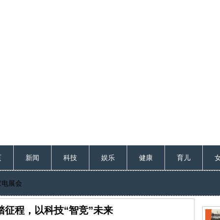
页
新闻
科技
娱乐
健康
育儿
家电展会
踏征程，以科技“智竞”未来